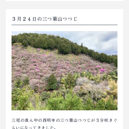
３月２４日の三つ葉山つつじ
三尾の真ん中の西明寺の三つ葉山つつじが３分咲きぐ
らいになってきました。