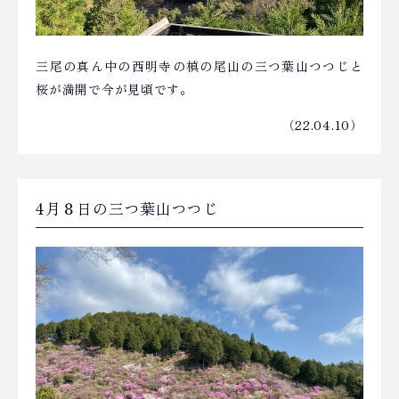
三尾の真ん中の西明寺の槙の尾山の三つ葉山つつじと
桜が満開で今が見頃です。
（22.04.10）
4月８日の三つ葉山つつじ