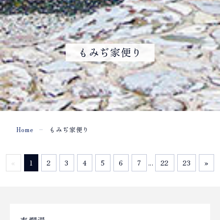
もみぢ家便り
Home
もみぢ家便り
«
1
2
3
4
5
6
7
...
22
23
»