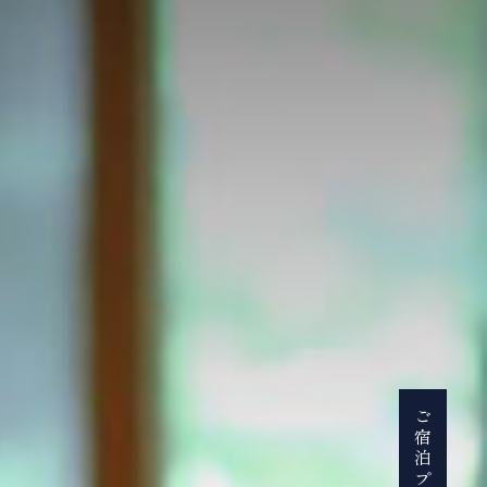
お部屋か
ご宿泊プラン
【本館】