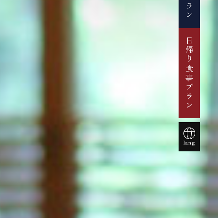
【別館】
日帰り食事プラン
English
lang
简体中文
한국어
ประเทศไ