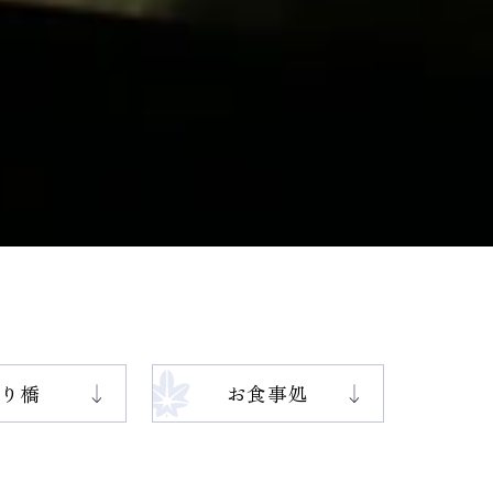
吊り橋
お食事処