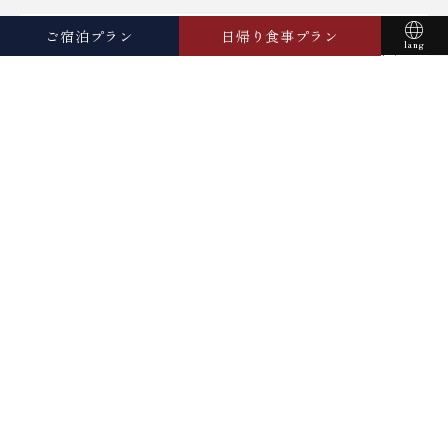
ご宿泊プラン
日帰り食事プラン
露天風呂付客室「和洋室タイプ」４月１日リ
lang
ニューアルオープン。
お部屋から予約する
English
【本館】宿泊プラン
简体中文
【別館】宿泊プラン
한국어
ประเทศไทย
川の庵の中の和洋室タイプの客室が新しく「露天風呂