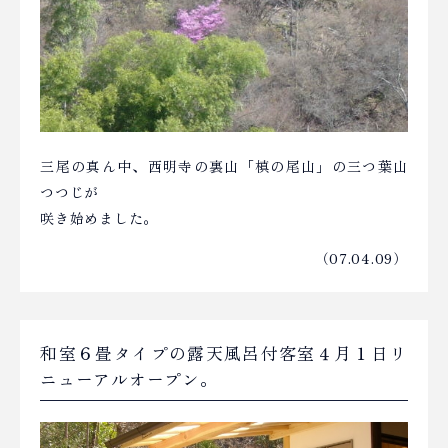
三尾の真ん中、西明寺の裏山「槙の尾山」の三つ葉山
つつじが
咲き始めました。
（07.04.09）
和室６畳タイプの露天風呂付客室４月１日リ
ニューアルオープン。