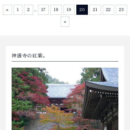
«
1
2
...
17
18
19
20
21
22
23
»
神護寺の紅葉。