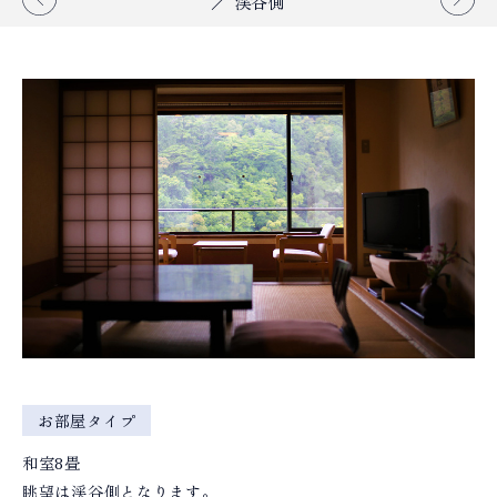
／ 渓谷側
お部屋タイプ
和室8畳
眺望は渓谷側となります。