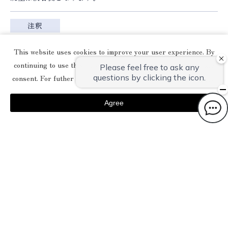
注釈
お部屋はお風呂とトイレが付いております。
This website uses cookies to improve your user experience. By
金庫がついておりませんので、お預けの際はフロントにてお
continuing to use this website, you have agreed with our cookie
願いします。
consent. For futher information, please check the
Private Policy
.
Agree
ご宿泊プラン
日帰り食事プラン
ご予約・空室案内
lang
お部屋から予約する
を見る
English
【本館】宿泊プラン
简体中文
【別館】宿泊プラン
한국어
共通設備・アメニティ
ประเทศไทย