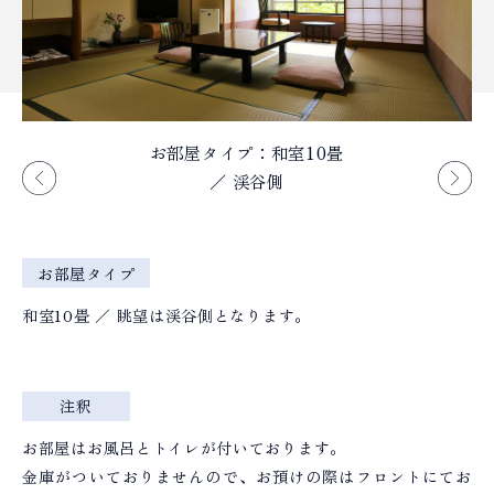
お部屋タイプ：和室10畳
レトロなタイルのお風呂
／ 渓谷側
お部屋タイプ
和室10畳 ／ 眺望は渓谷側となります。
注釈
お部屋はお風呂とトイレが付いております。
金庫がついておりませんので、お預けの際はフロントにてお