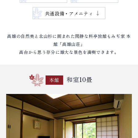
共通設備・アメニティ
高雄の自然美と北山杉に囲まれた
閑静な料亭旅館もみぢ家 本
館「高雄山荘」
高台から思う存分に雄大な景色を満喫できます。
和室10畳
本館