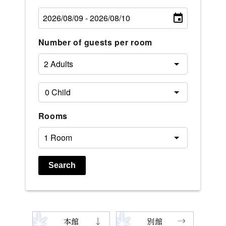
Number of guests per room
Rooms
Search
本館
別館