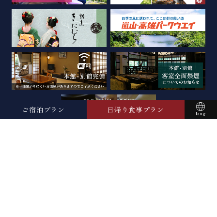
ご宿泊プラン
日帰り食事プラン
lang
お部屋から予約する
English
【本館】宿泊プラン
简体中文
【別館】宿泊プラン
한국어
ประเทศไทย